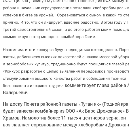
ООО "Цильна", Газинур Мухаметзянов ("Полесье") из КФХ Махмутов
района и начальник агроуправления пожелали хлеборобам даль
успехов в битве за урожай. -Соревноваться с сыном в какой то с
приятно. И то, что он лидирует, вдвойне радостно. В этом году у 
третий самостоятельный сезон, а до этого работал моим помощн
комментирует отец молодого комбайнера Газим.
Напомним, итоги конкурса будут подводиться еженедельно. Пер
жатвы, добившиеся высоких показателей с начала массовой убор
и зернобобовых культур, традиционно будут поощряться главой р
«Конкурс разработан с целью выявления передовиков производст
стимулирования высокого качества работ и соблюдения техники
комментирует глава района 
безопасности и охраны труда»,-
Валерьевич.
На доску Почета районной газеты «Туган як» (Родной кр
будет занесен комбайнер из ООО «Ак Барс Дрожжаное» 
Храмов. Намолотив более 11 тысяч центнеров зерна, он
возглавляет соревнование между хлеборобами Дрожжан