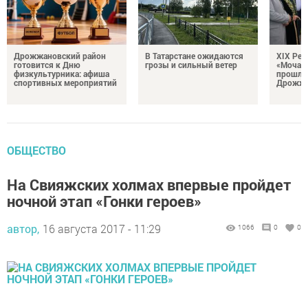
Дрожжановский район
В Татарстане ожидаются
XIX Рел
готовится к Дню
грозы и сильный ветер
«Мочале
физкультурника: афиша
прошли
спортивных мероприятий
Дрожжа
ОБЩЕСТВО
На Свияжских холмах впервые пройдет
ночной этап «Гонки героев»
автор,
16 августа 2017 - 11:29
1066
0
0