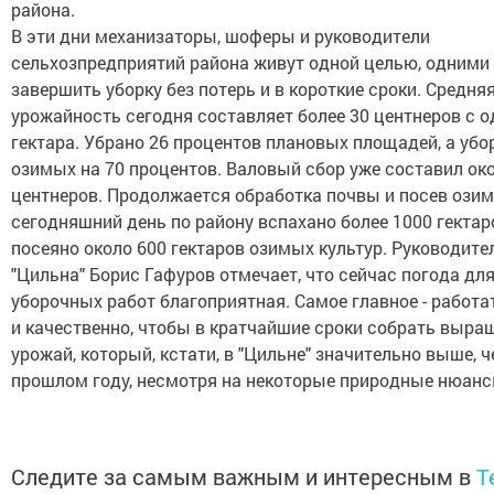
района.
В эти дни механизаторы, шоферы и руководители
сельхозпредприятий района живут одной целью, одними
завершить уборку без потерь и в короткие сроки. Средня
урожайность сегодня составляет более 30 центнеров с о
гектара. Убрано 26 процентов плановых площадей, а убо
озимых на 70 процентов. Валовый сбор уже составил ок
центнеров. Продолжается обработка почвы и посев озим
сегодняшний день по району вспахано более 1000 гектар
посеяно около 600 гектаров озимых культур. Руководит
"Цильна" Борис Гафуров отмечает, что сейчас погода дл
уборочных работ благоприятная. Самое главное - работа
и качественно, чтобы в кратчайшие сроки собрать выр
урожай, который, кстати, в "Цильне" значительно выше, ч
прошлом году, несмотря на некоторые природные нюанс
Следите за самым важным и интересным в
T