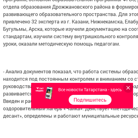
отдела образования Дрожжановского района в формиро
развивающего образовательного пространства. Для это
привлечено 32 эксперта из г. Казани, Нижнекамска, Елабу
Бугульмы, Арска, которые изучили документацию на соо
стандартам, изучили систему внутришкольного контроля
уроки, оказали методическую помощь педагогам.
- Анализ документов показал, что работа системы образ
находится под постоянным контролем и вниманием со 
руководства района, есть положительная динамика. Соз
Все новости Татарстана - здесь
развивается многопрофильный лицей, дом детского тво
Подпишитесь
Введен и работает в круглосуточном режиме детский
оздоровительный лагерь «Чайка». Действует «методиче
десант», определены и работают муниципальные ресур
центры по подготовке к государственной итоговой аттес
осуществляется фронтальные проверки, проводятся ед
муниципальные контрольные работы. Определены сти