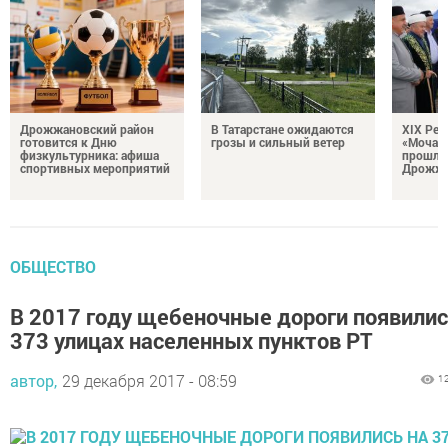
Дрожжановский район
В Татарстане ожидаются
XIX Рел
готовится к Дню
грозы и сильный ветер
«Мочале
физкультурника: афиша
прошли
спортивных мероприятий
Дрожжа
ОБЩЕСТВО
В 2017 году щебеночные дороги появилис
373 улицах населенных пунктов РТ
автор,
29 декабря 2017 - 08:59
1