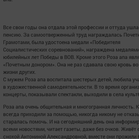
Все свои годы она отдала этой профессии и оттуда ушла
пенсию. За самоотверженный труд награждалась Поче
Грамотами, была удостоена медали «Победителя
Социалистических соревнований», награждена медалями
юбилейных лет Победы в ВОВ. Кроме этого Роза апа явл
«Почетным донором». Она не раз сдавала свою кровь во
жизни других.
С мужем Роза апа воспитала шестерых детей, любила уч
в художественной самодеятельности. В то время орган
концерты, показывали спектакли, выходили в села культ
Роза апа очень общительная и многогранная личность. К
всегда приходили за помощью, никогда никому не отказ
старалась помочь. И на сегодняшний день она информи
всеми новостями, читает газеты, даже без очков. Живёт 
снохой Антониной Александровной, вместе они прожили 