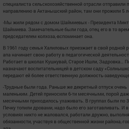
специалиста сельскохозяйственной отрасли отправили 
направлению в Актанышский район, там они прожили 5 л
-Мы жили рядом с домом Шаймиевых - Президента Мин
Шаймиева. Замечательные были года, отец его в то вре
председателем колхоза,-вспоминает она.
В 1961 году семья Халиловых приезжает в свой родной р
апа начинает свою работу в педагогической деятельност
Работает в школах Кушкувай, Старое Ишли, Задровка… П
назначают воспитательницей в детском саду «Солнышко
передают ей более ответственную должность-заведующе
-Трудные были года. Раньше же декретный отпуск очень
маленьким. Детей приносили 6-ти месячными, порой даже
месячными приходилось ухаживать. В группах были по 3
Печку топили дровами, надо было его заготавливать. И в
условиях никто не жаловался, работали дружно, выполн
обязанности, участвуя в общественной жизни района,-го
апа.