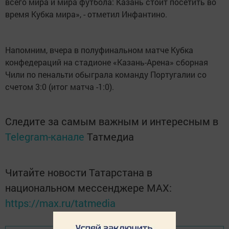
всего мира и мира футбола: Казань стоит посетить во
время Кубка мира», - отметил Инфантино.
Напомним, вчера в полуфинальном матче Кубка
конфедераций на стадионе «Казань-Арена» сборная
Чили по пенальти обыграла команду Португалии со
счетом 3:0 (итог матча -1:0).
Следите за самым важным и интересным в
Telegram-канале
Татмедиа
Читайте новости Татарстана в
национальном мессенджере MАХ:
https://max.ru/tatmedia