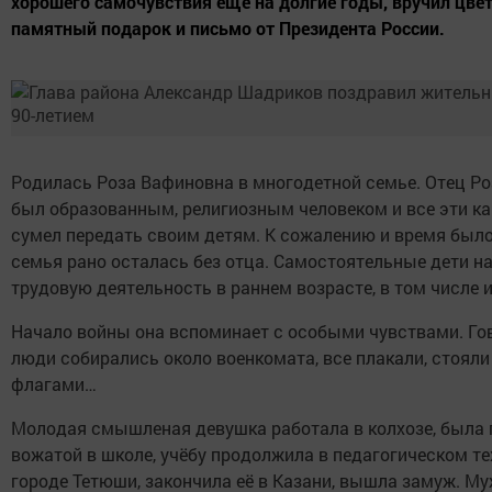
хорошего самочувствия ещё на долгие годы, вручил цве
памятный подарок и письмо от Президента России.
Родилась Роза Вафиновна в многодетной семье. Отец Р
был образованным, религиозным человеком и все эти к
сумел передать своим детям. К сожалению и время было
семья рано осталась без отца. Самостоятельные дети н
трудовую деятельность в раннем возрасте, в том числе и
Начало войны она вспоминает с особыми чувствами. Гов
люди собирались около военкомата, все плакали, стояли
флагами…
Молодая смышленая девушка работала в колхозе, была 
вожатой в школе, учёбу продолжила в педагогическом те
городе Тетюши, закончила её в Казани, вышла замуж. Му