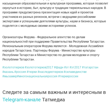
насыщенная образовательная и культурная программа, которая позволит
окунуться в историю, быт, культуру и традиции тюркоязычных народов. В
программе предусмотрена презентация новых идей и проектов
участников из разных регионов, встречи с ведущими российскими
экспертами и успешными деятелями культуры, науки и бизнеса, которые
поделятся с молодежью своими историями успехов.
Организаторы Форума - Федеральное агентство по делам
национальностей при поддержке Правительства Республики Татарстан.
Региональным оператором Форума является - Молодежная Ассамблея
народов Татарстана. Партнеры Форума - Министерство культуры
Республики Татарстан и Министерство по делам молодежи и спорту
Республики Татарстан.
#золототюрков
#золототюрков2017
#фадн
#зт
#зт2017
#татарстан
#казань
#россия
#тюрки
#наследиетюрков
#силавединстве
#мызамир
#многонациональнаяроссия
#тюркироссии
Следите за самым важным и интересным в
Telegram-канале
Татмедиа