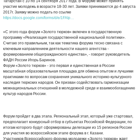
Татарстан с 10 по 14 сентября 2017 года. В Форуме может принять
участие молодежь в возрасте 18-30 лет. Заявки принимаются до 4 августа
2017г. Заявку можно подать по ссылке
https://docs.google.com/forms/d/e/1FAIp…
«С этого года форум «Золото тюрков» включен в государственную
программу «Реализация государственной национальной политики».
Считаю это правильным, так как тематика форума тесно связана с
ключевым направлением деятельности нашего агентства -
формированием общегражданского единства», - говорит руководитель
ФАДН России Игорь Баринов.
Форум «Золото тюрков» - это первая и единственная в России
масштабная образовательная площадка для обмена опытом и лучшими
практиками по вопросам сохранения уникального историко-культурного
наследия тюркских народов. Он призван содействовать гармонизации
межнациональных отношений в молодежной среде и взаимообогащению
культур народов России.
Форум пройдет в два этапа. Региональный этап, который уже стартовал,
предполагает конкурсный отбор в субъектах Российской Федерации, по
итогам которого будут сформированы делегации из 15 регионов России
для участия во всероссийском этапе форума в г. Казани.
Участников Всероссийского форума молодежи «Золото тюрков» ждет