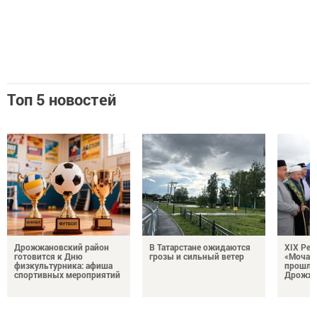
Топ 5 новостей
Дрожжановский район
В Татарстане ожидаются
XIX Рел
готовится к Дню
грозы и сильный ветер
«Мочале
физкультурника: афиша
прошли
спортивных мероприятий
Дрожжа