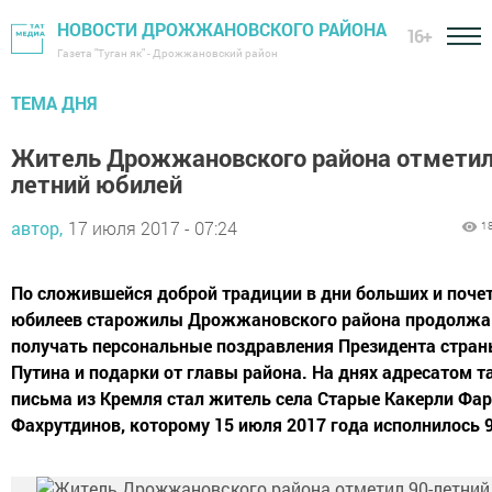
НОВОСТИ ДРОЖЖАНОВСКОГО РАЙОНА
16+
Газета "Туган як" - Дрожжановский район
ТЕМА ДНЯ
Житель Дрожжановского района отметил
летний юбилей
автор,
17 июля 2017 - 07:24
1
По сложившейся доброй традиции в дни больших и поче
юбилеев старожилы Дрожжановского района продолж
получать персональные поздравления Президента стран
Путина и подарки от главы района. На днях адресатом т
письма из Кремля стал житель села Старые Какерли Фа
Фахрутдинов, которому 15 июля 2017 года исполнилось 9