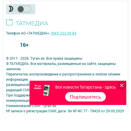
Телефон АО «ТАТМЕДИА»:
(843) 222 09 84
16+
© 2011 - 2026. Туган як. Все права защищены.
© ТАТМЕДИА. Все материалы, размещенные на сайте, защищены
законом.
Перепечатка, воспроизведение и распространение в любом объеме
информации,
размещенной на сайте, возможна только с письменного согласия
Все новости Татарстана - здесь
редакций СМИ.
При поддержке Республиканского агентства по печати и массовым
Подпишитесь
коммуникациям.
Наименование СМИ: Туган як
№ записи о регистрации СМИ, дата: Эл № ФС 77 - 78420 от 29.05.2020
СМИ зарегистрированно Федеральной службой по надзору в сфере
связи,
информационных технологий и массовых коммуникаций