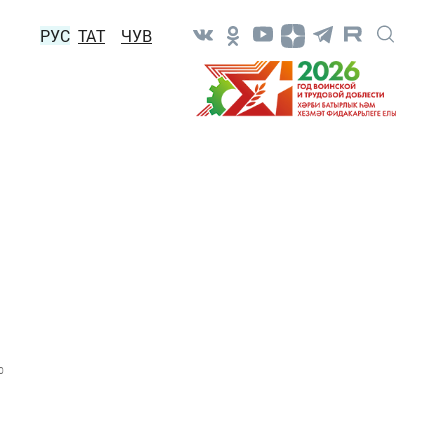
РУС
ТАТ
ЧУВ
0