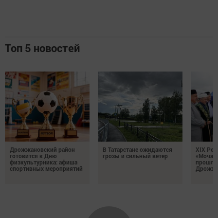
Топ 5 новостей
Дрожжановский район
В Татарстане ожидаются
XIX Рел
готовится к Дню
грозы и сильный ветер
«Мочале
физкультурника: афиша
прошли
спортивных мероприятий
Дрожжа