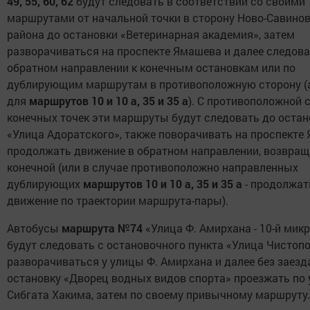
49, 55, 60, 62
будут следовать в соответствии со своими
маршрутами от начальной точки в сторону Ново-Савино
района до остановки «Ветеринарная академия», затем
разворачиваться на проспекте Ямашева и далее следова
обратном направлении к конечным остановкам или по
дублирующим маршрутам в противоположную сторону (
для
маршрутов 10 и 10 а, 35 и 35 а
). С противоположной 
конечных точек эти маршруты будут следовать до остан
«Улица Адоратского», также поворачивать на проспекте
продолжать движение в обратном направлении, возвращ
конечной (или в случае противоположно направленных
дублирующих
маршрутов 10 и 10 а, 35 и 35 а
- продолжат
движение по траектории маршрута-пары).
Автобусы
маршрута №74
«Улица Ф. Амирхана - 10-й мик
будут следовать с остановочного пункта «Улица Чистопо
разворачиваться у улицы Ф. Амирхана и далее без заезд
остановку «Дворец водных видов спорта» проезжать по 
Сибгата Хакима, затем по своему привычному маршруту.