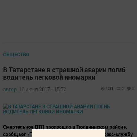
ОБЩЕСТВО
В Татарстане в страшной аварии погиб
водитель легковой иномарки
автор,
16 июня 2017 - 15:52
1233
0
0
Смертельное ДТП произошло в Тюлячинском районе,
сообщает «Татар-информ» со ссылкой на пресс-службу