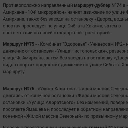
Противоположно направленный
маршрут-дублер №74 а
-
Амирхана - 10-й микрорайон» начнет движение по улице Ф
Амирхана, также без заезда на остановку «Дворец водн
спорта» проследует по улице Сибгата Хакима, затем в
соответствии со своей стандартной траекторией.
Маршрут №75
- «Комбинат "Здоровье" - Универсам №2» 
движение от остановки «Улица Чистопольская», разверн
улице Ф. Амирхана, затем без заезда на остановку «Дво
видов спорта» продолжит движение по улице Сибгата Ха
маршруту.
Маршрут №76
- «Улица Халитова - жилой массив Северны
двигаясь от конечной остановки «Жилой массив Северн
остановки «Уулица Адоратского» без изменений, поверне
проспекте Ямашева и проследует в обратном направлени
конечной «Жилой массив Северный» по привычному мар
В связи с предстоящими изменениями
трамвай №5
пере