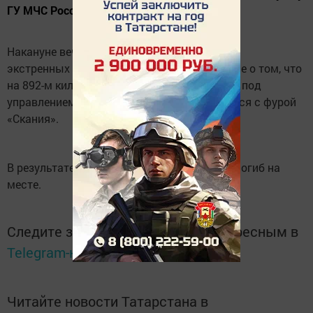
ГУ МЧС России по РТ.
Накануне вечером на единый номер вызова
экстренных служб 112 поступило сообщение о том, что
на 892-м километре трассы М7 «Мерседес» под
управлением 48-летнего челнинца столкнулся с фурой
«Скания».
В результате аварии водитель легковушки погиб на
месте.
Следите за самым важным и интересным в
Telegram-канале
Татмедиа
Читайте новости Татарстана в