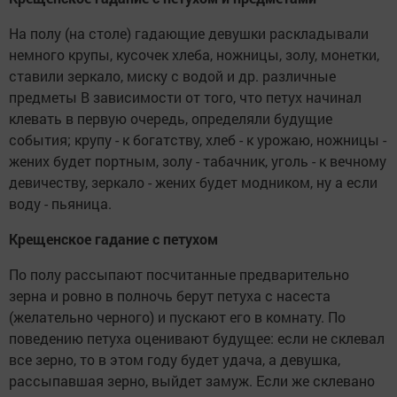
На полу (на столе) гадающие девушки раскладывали
немного крупы, кусочек хлеба, ножницы, золу, монетки,
ставили зеркало, миску с водой и др. различные
предметы В зависимости от того, что петух начинал
клевать в первую очередь, определяли будущие
события; крупу - к богатству, хлеб - к урожаю, ножницы -
жених будет портным, золу - табачник, уголь - к вечному
девичеству, зеркало - жених будет модником, ну а если
воду - пьяница.
Крещенское гадание с петухом
По полу рассыпают посчитанные предварительно
зерна и ровно в полночь берут петуха с насеста
(желательно черного) и пускают его в комнату. По
поведению петуха оценивают будущее: если не склевал
все зерно, то в этом году будет удача, а девушка,
рассыпавшая зерно, выйдет замуж. Если же склевано