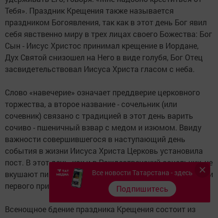
Тебя». Праздник Крещения также называется
праздником Богоявления, так как в этот день Бог явил
себя явственно миру в трех лицах своего Божества: Бог
Сын - Иисус Христос принимал крещение в Иордане,
Дух Святой снизошел на Него в виде голубя, Бог Отец
засвидетельствовал Иисуса Христа гласом с неба.
Слово «навечерие» означает преддверие церковного
торжества, а второе название - сочельник (или
сочевник) связано с традицией в этот день варить
сочиво - пшеничный взвар с медом и изюмом. Ввиду
важности совершившегося в наступающий день
события в жизни Иисуса Христа Церковь установила
пост. В этот день, как и в Рождественский сочельник, не
Все новости Татарстана - здесь
вкушают пищу до выноса свечи после литургии утром и
первого причащения крещенской воды.
Подпишитесь
Всенощное бдение праздника Крещения состоит из