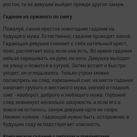
росток, та из девушек выйдет прежде других замуж.
Гадание на суженого по снегу
Пожалуй, самое простое новогоднее гадание на
будущего мужа. Естественно, гадание проводят зимой.
Гадающая девушка снимает с себя нательный крест,
пояс, расплетает косу, если она есть. Во время гадания
нельзя скрещивать ни руки, ни ноги. Девушка выходит
на улицу и ложится в сугроб. Затем встает и быстро
уходит, не оглядываясь. Только утром можно
посмотреть на след: изрезанный снег на месте гадания
означает грубого и жестокого мужа, мягкий и гладкий
снег - наоборот, доброго и любящего мужа. Глубокий
след знаменует несколько замужеств, а если его и
вовсе не осталось, замуж девушке идти не скоро.
Намело холмик - гадающей нужно быть осторожнее, в
будущем году ее подстерегает опасность.
Крещенское гадание с петухом и предметами