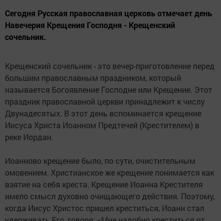
Сегодня Русская православная церковь отмечает день
Навечерия Крещения Господня - Крещенский
сочельник.
Крещенский сочельник - это вечер-приготовление перед
большим православным праздником, который
называется Богоявление Господне или Крещение. Этот
праздник православной церкви принадлежит к числу
Двунадесятых. В этот день вспоминается крещение
Иисуса Христа Иоанном Предтечей (Крестителем) в
реке Иордан.
Иоанново крещение было, по сути, очистительным
омовением. Христианское же крещение понимается как
взятие на себя креста. Крещение Иоанна Крестителя
имело смысл духовно очищающего действия. Поэтому,
когда Иисус Христос пришел креститься, Иоанн стал
удерживать Его, говоря: «Мне надобно креститься от