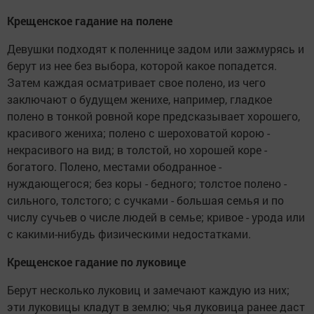
Крещенское гадание на полене
Девушки подходят к поленнице задом или зажмурясь и
берут из нее без выбора, которой какое попадется.
Затем каждая осматривает свое полено, из чего
заключают о будущем женихе, например, гладкое
полено в тонкой ровной коре предсказывает хорошего,
красивого жениха; полено с шероховатой корою -
некрасивого на вид; в толстой, но хорошей коре -
богатого. Полено, местами ободранное -
нуждающегося; без коры - бедного; толстое полено -
сильного, толстого; с сучками - большая семья и по
числу сучьев о числе людей в семье; кривое - урода или
с какими-нибудь физическими недостатками.
Крещенское гадание по луковице
Берут несколько луковиц и замечают каждую из них;
эти луковицы кладут в землю; чья луковица ранее даст