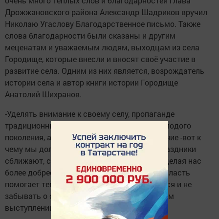
очень много тёплых слов и благодарностей глава
Дрожжановского района Александр Шадриков вручил
Николаю Угаслову Благодарственное письмо. Также
слова благодарности были сказаны и другим
меценатам и уважаемым людям, выходцам из села
Городище, которые внесли и вносят своё участие в
развитие села. Одним из них является, возрождатель
истории села и автор книги истории Городище
Анатолий Шихранов.
-Уделять внимание к своему селу, пропаганде
традиционных ценностей среди нашего молодого
поколения, а именно сохранить быт и общение -вот к
чему мы должны стремиться. Вот такие праздники
сближают, сплачивают нас друг с другом, делая нас
более добрее и счастливее. Государство и власть
помогает тем, кто работает. Нужно трудиться и не
забывать о своём прошлом,-отметил в своём
выступлении Николай Угаслов.