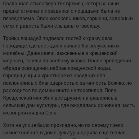
Созданная атмосфера тех времен, которых наши
предки отмечали праздники с лошадьми была не
передаваема. Звон колокольчиков, гармони, задорный
смех и радость были слышны отовсюду.
Тройки лошадей подвезли гостей к храму села
Городище, где все ждали начало богослужения и
молебны. Даже свечи, зажженные в крещенский
морозец, горели по-особому жарко. После проведения
обряда освящения, набрав крещенской воды,
городищенцы и христиане из соседних сёл
поклонились с благодарностью за милость Божию, но
расходится по домам никто не торопился. Поле
Крещенской молебни все дружно направились в
сельский дом культуры, где ожидалась основная часть
мероприятия дня Села.
Хотя на улице было прохладно, но по своему грело
зимнее солнце, в доме культуры царила ещё теплая,