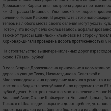
Дрожжаное - Каракитяны построена дорога протяженнос
км. От трассы Цивильск - Ульяновск 2 км. дороги провед
селению Новые Какерли. В результате этого новокакерл
теперь из любого места своего селения могут уехать куд
Потому что вокруг село окольцевалось асфальтированно
Также от трассы Цивильск - Ульяновск на сторону посел
Хорновар-Шигали проведена дорога протяженностью 5 км
На строительство вышеперечисленных дорог израсходов
около 170 млн. рублей.
В селе Старые Дрожжаное на приведение в нормативное
дорог на улицах Тукая, Низаметдинова, Советской и
Маслозаводская, и на проведение ямочного ремонта и н
мостов из бюджета республики было предусмотрено 57 
рублей денег. На строительство моста в селении Новое И
Большой Аксе, Старое Шаймурзино, Большой Цильне, Тат
Тюках и в Шланге для покрытия дорог щебнем, установл
дорожных знаков из районного бюджета и из доброволь