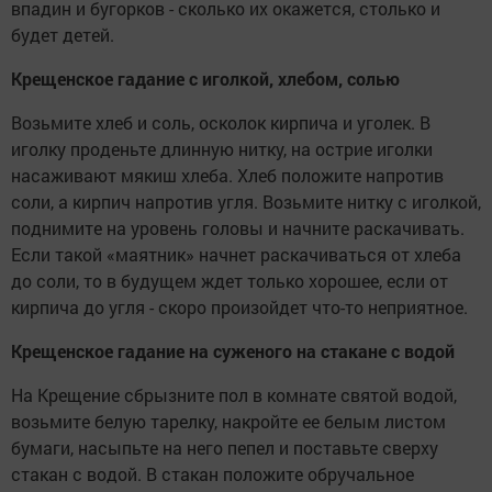
впадин и бугорков - сколько их окажется, столько и
будет детей.
Крещенское гадание с иголкой, хлебом, солью
Возьмите хлеб и соль, осколок кирпича и уголек. В
иголку проденьте длинную нитку, на острие иголки
насаживают мякиш хлеба. Хлеб положите напротив
соли, а кирпич напротив угля. Возьмите нитку с иголкой,
поднимите на уровень головы и начните раскачивать.
Если такой «маятник» начнет раскачиваться от хлеба
до соли, то в будущем ждет только хорошее, если от
кирпича до угля - скоро произойдет что-то неприятное.
Крещенское гадание на суженого на стакане с водой
На Крещение сбрызните пол в комнате святой водой,
возьмите белую тарелку, накройте ее белым листом
бумаги, насыпьте на него пепел и поставьте сверху
стакан с водой. В стакан положите обручальное