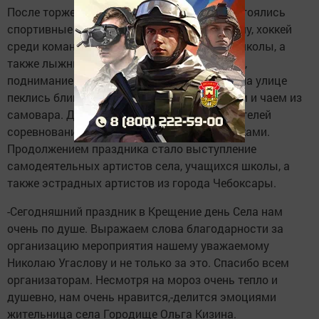
После торжественной части праздника состоялись
спортивные соревнования по борьбе Корэшу, хоккей
среди команд молодёжи сели и учащихся школы, а
также лыжные гонки, перетягивания каната,
поднимание гири. В фойе дома культуры и на улице
пеклись блины, гостей радовали шашлыком и чаем из
самовара. Далее всех участников и победителей
соревнований награждали ценными подарками.
Продолжением праздника стало выступление
самодеятельных артистов села, учащихся школы, а
также эстрадных артистов из города Чебоксары.
-Сегодняшний праздник в Крещение день Села нам
очень по душе. Выражаем слова благодарности за
организацию мероприятия нашему уважаемому
Николаю Угаслову и не только за это. Спасибо всем
организаторам. Несмотря на мороз очень тепло и
душевно, нам очень нравится,-делится эмоциями
жительница села Городище Ольга Кизина.