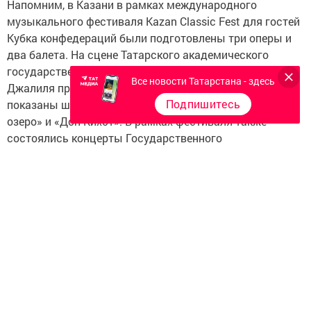
Напомним, в Казани в рамках международного
музыкального фестиваля Kazan Classic Fest для гостей
Кубка конфедераций были подготовлены три оперы и
два балета. На сцене Татарского академического
государственного театра оперы и балета имени М.
Все новости Татарстана - здесь
Джалиля прозвучали «Аида» и «Трубадур», были
Подпишитесь
показаны шедевры классического балета «Лебединое
озеро» и «Дон Кихот». В рамках фестиваля также
состоялись концерты Государственного
академического ансамбля народного танца имени
Игоря Моисеева.
Сегодня, 29 июня, в рамках фестиваля состоится
последнее представление - на сцене ТАГТОиБ будет
представлена опера «Евгений Онегин».
Следите за самым важным и интересным в
Telegram-канале
Татмедиа