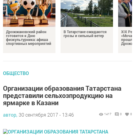
Дрожжановский район
В Татарстане ожидаются
XIX Рел
готовится к Дню
грозы и сильный ветер
«Мочале
физкультурника: афиша
прошли
спортивных мероприятий
Дрожжа
ОБЩЕСТВО
Организации образования Татарстана
представили сельхозпродукцию на
ярмарке в Казани
автор,
30 сентября 2017 - 13:46
1417
0
0