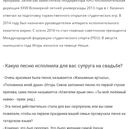
программ. Затем как заместитель гендиректора АНО «Исполнительная
дирекция XXVII Всемирной летней универсиады 2013 года в г. Казани»
отвечал за подготовку торжественного открытия студенческих игр. В
2014 году был назначен руководителем аппарата исполнительного
комитета мэрии. С осени 2016-го стал главным советником президента
Международной федерации студенческого спорта (FISU). В августе
нынешнего года Игорь женился на певице Нюше.
- Какую песню исполнила для вас супруга на свадьбе?
- Очень красивая была песня, называется «Жанымнын яртысы»,
«Половинка моей души» (Игорь Сивов запомнил песню по первой строке
припева, сама песня называется «Мэнгелек ярым син», «Ты мой любимый
навек» - прим. ред.).
- Эта песня действительно стала для вас сюрпризом, или вы сами
пожелали, чтобы на первом празднике вашей семьи прозвучала песня на
татарском языке?
- Конечно, это был сюрприз. Это было желание самой Нюши.