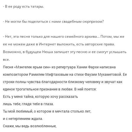
- В ее роду есть татары.
- Не могли бы поделиться с нами свадебным сюрпризом?
- Нет, эта песня только для нашего семейного архива… Потом, мы же
ее не можем даже в Интернет выложить, есть авторские права.
Возможно, в будущем Нюша запишет эту песню и ее смогут услышать
все.
Песня «Мэнгелек ярым син» из репертуара Хании Фархи написана
композитором Рамилем Мифтаховым на стихи Фаузии Мухаметовой. Ее
строки полны чувства благодарности близкому человеку и звучат как
единое трогательное признание в любви. В ней поется:
Есть у меня тайна, которую хочу рассказать
лишь тебе, глядя тебе в глаза.
Ты мой любимый, о котором я мечтала столько лет,
и с нетерпением ждала.
Скажи, мы ведь возлюбленные,