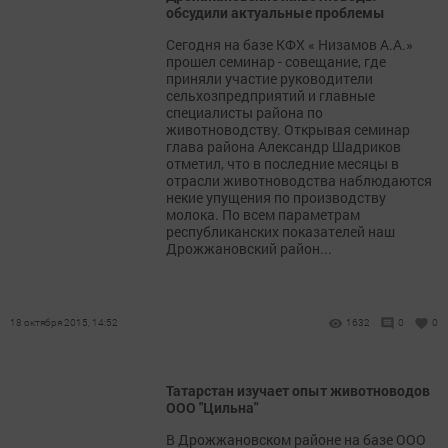
обсудили актуальные проблемы
Сегодня на базе КФХ « Низамов А.А.»
прошел семинар - совещание, где
приняли участие руководители
сельхозпредприятий и главные
специалисты района по
животноводству. Открывая семинар
глава района Александр Шадриков
отметил, что в последние месяцы в
отрасли животноводства наблюдаются
некие упущения по производству
молока. По всем параметрам
республиканских показателей наш
Дрожжановский район...
18 октября 2015, 14:52
1632
0
0
Татарстан изучает опыт животноводов
ООО "Цильна"
В Дрожжановском районе на базе ООО