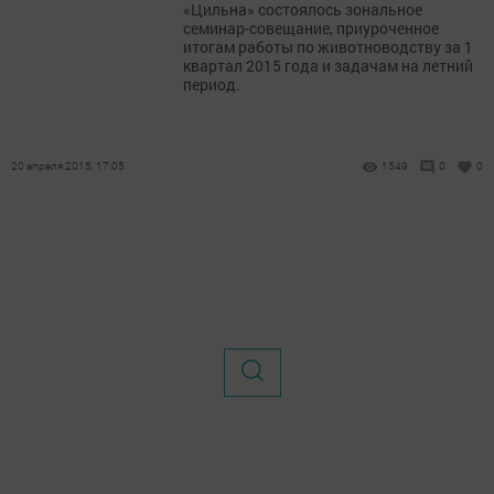
«Цильна» состоялось зональное
семинар-совещание, приуроченное
итогам работы по животноводству за 1
квартал 2015 года и задачам на летний
период.
20 апреля 2015, 17:05
1549
0
0