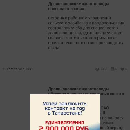
Дрожжановские животноводы
повышают знания
Сегодня в районном управлении
сельского хозяйства и продовольствия
состоялась учеба для специалистов
животноводства, где приняли участие
главные зоотехники, ветеринарные
врачи и технологи по воспроизводству
стада.
18 ноября 2015, 10:47
1388
0
0
Дрожжановские животноводы
обсудили вопросы содержания скота в
зимний период
Сегодня на базе хозяйства ОАО
«Шаймурзинское СХП им. А. Ш.
Абдреева» прошел семинар по вопросу
производства животноводческих
продуктов в зимний стойловый период.