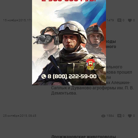
15 ноября 2015, 17:33
1479
0
0
Дрожжановские животноводы
обсудили проблемы молочного
производства
Под руководством главы
Дрожжановского муниципального
района Александра Шадрикова прошел
семинар работников отрасли
животноводства в филиалах Алешкин-
Саплык и Дуваново агрофирмы им. П. В.
Дементьева.
25 октября 2015, 09:45
1584
0
0
Дрожжановские животноводы