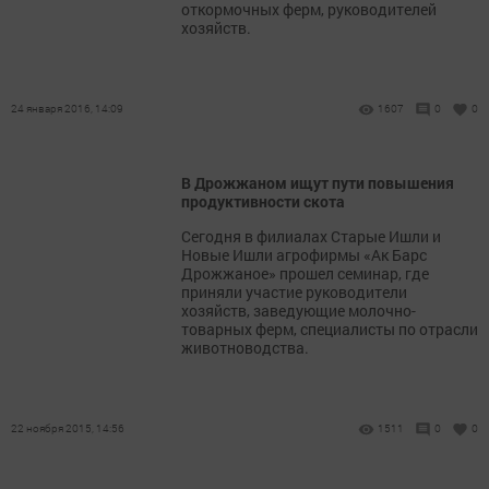
откормочных ферм, руководителей
хозяйств.
24 января 2016, 14:09
1607
0
0
В Дрожжаном ищут пути повышения
продуктивности скота
Сегодня в филиалах Старые Ишли и
Новые Ишли агрофирмы «Ак Барс
Дрожжаное» прошел семинар, где
приняли участие руководители
хозяйств, заведующие молочно-
товарных ферм, специалисты по отрасли
животноводства.
22 ноября 2015, 14:56
1511
0
0