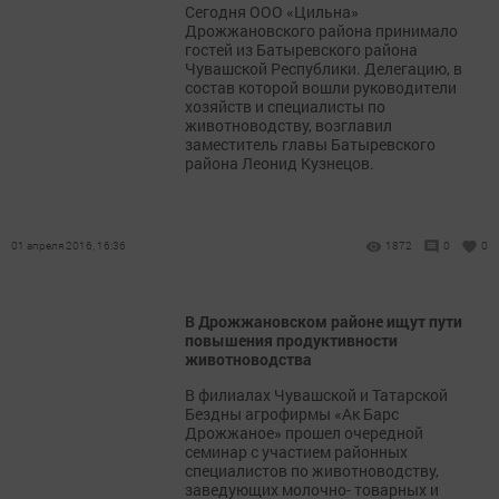
Сегодня ООО «Цильна»
Дрожжановского района принимало
гостей из Батыревского района
Чувашской Республики. Делегацию, в
состав которой вошли руководители
хозяйств и специалисты по
животноводству, возглавил
заместитель главы Батыревского
района Леонид Кузнецов.
01 апреля 2016, 16:36
1872
0
0
В Дрожжановском районе ищут пути
повышения продуктивности
животноводства
В филиалах Чувашской и Татарской
Бездны агрофирмы «Ак Барс
Дрожжаное» прошел очередной
семинар с участием районных
специалистов по животноводству,
заведующих молочно- товарных и