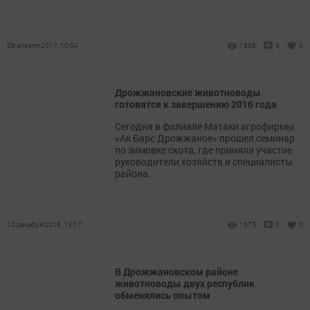
09 апреля 2017, 10:04
1668
0
0
Дрожжановские животноводы
готовятся к завершению 2016 года
Сегодня в филиале Матаки агрофирмы
«Ак Барс Дрожжаное» прошел семинар
по зимовке скота, где приняли участие
руководители хозяйств и специалисты
района.
10 декабря 2016, 13:17
1575
0
0
В Дрожжановском районе
животноводы двух республик
обменялись опытом