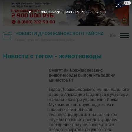
5
Автоматическое закрытие баннера через
НОВОСТИ ДРОЖЖАНОВСКОГО РАЙОНА
16+
Газета "Туган як" - Дрожжановский район
Новости с тегом - животноводы
Смогут ли Дрожжановские
животноводы выполнить задачу
министра РТ
Глава Дрожжановского муниципального
района Александр Шадриков с участием
начальника агро управления Ирека
Мухаметзянова, руководителей и
главных специалистов
сельхозпредприятий, начальников
службы по животноводству провел
совещание, приуроченное итогам
первого квартала текущего года.