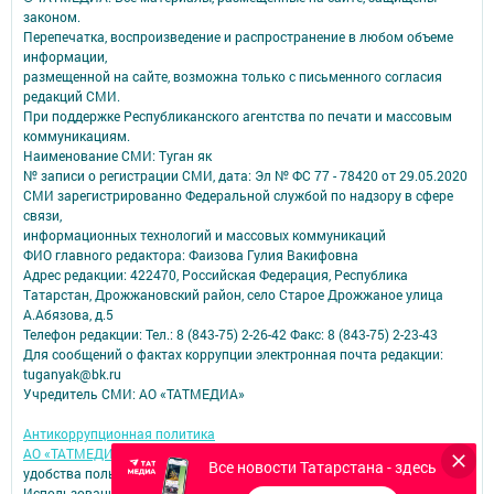
законом.
Перепечатка, воспроизведение и распространение в любом объеме
информации,
размещенной на сайте, возможна только с письменного согласия
редакций СМИ.
При поддержке Республиканского агентства по печати и массовым
коммуникациям.
Наименование СМИ: Туган як
№ записи о регистрации СМИ, дата: Эл № ФС 77 - 78420 от 29.05.2020
СМИ зарегистрированно Федеральной службой по надзору в сфере
связи,
информационных технологий и массовых коммуникаций
ФИО главного редактора: Фаизова Гулия Вакифовна
Адрес редакции: 422470, Российская Федерация, Республика
Татарстан, Дрожжановский район, село Старое Дрожжаное улица
А.Абязова, д.5
Телефон редакции: Тел.: 8 (843-75) 2-26-42 Факс: 8 (843-75) 2-23-43
Для сообщений о фактах коррупции электронная почта редакции:
tuganyak@bk.ru
Учредитель СМИ: АО «ТАТМЕДИА»
Антикоррупционная политика
АО «ТАТМЕДИА» использует «cookie»
для персонализации сервисов и
Все новости Татарстана - здесь
удобства пользователей сайтом.
Использование «cookie» можно отменить в настройках браузера.