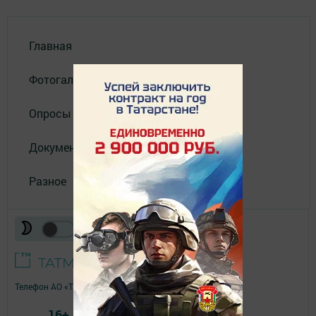
Главная
Фотогалереи
Опросы
Документы филиала
Разное
Телефон АО «ТАТМЕДИА»:
(843) 222 09 84
16+