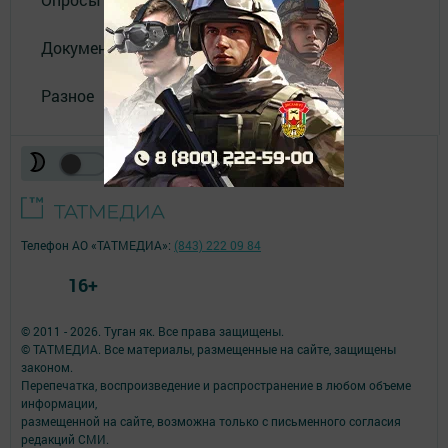
Документы филиала
Разное
Телефон АО «ТАТМЕДИА»:
(843) 222 09 84
16+
© 2011 - 2026. Туган як. Все права защищены.
© ТАТМЕДИА. Все материалы, размещенные на сайте, защищены
законом.
Перепечатка, воспроизведение и распространение в любом объеме
информации,
размещенной на сайте, возможна только с письменного согласия
редакций СМИ.