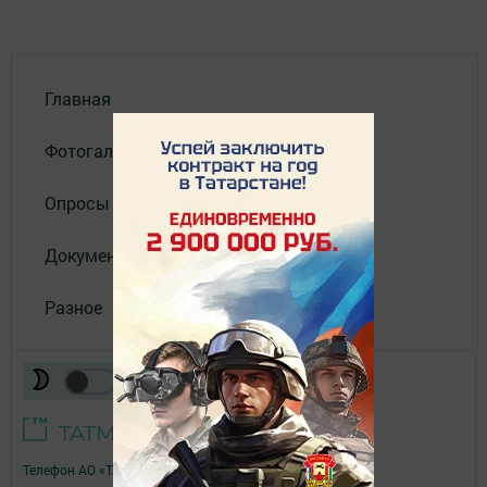
Главная
Фотогалереи
Опросы
Документы филиала
Разное
Телефон АО «ТАТМЕДИА»:
(843) 222 09 84