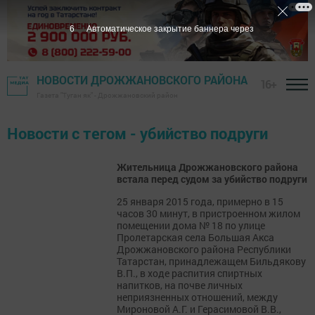
6
Автоматическое закрытие баннера через
НОВОСТИ ДРОЖЖАНОВСКОГО РАЙОНА
16+
Газета "Туган як" - Дрожжановский район
Новости с тегом - убийство подруги
Жительница Дрожжановского района
встала перед судом за убийство подруги
25 января 2015 года, примерно в 15
часов 30 минут, в пристроенном жилом
помещении дома № 18 по улице
Пролетарская села Большая Акса
Дрожжановского района Республики
Татарстан, принадлежащем Бильдякову
В.П., в ходе распития спиртных
напитков, на почве личных
неприязненных отношений, между
Мироновой А.Г. и Герасимовой В.В.,