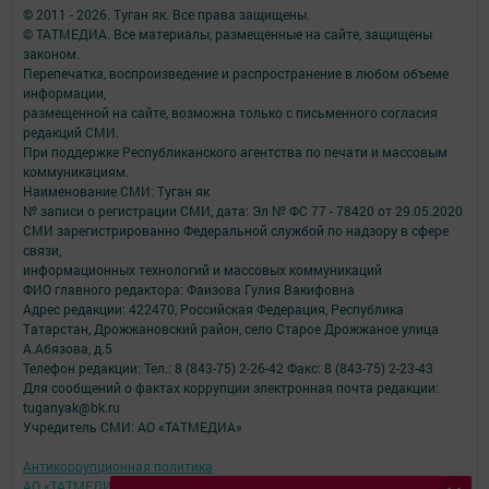
© 2011 - 2026. Туган як. Все права защищены.
© ТАТМЕДИА. Все материалы, размещенные на сайте, защищены
законом.
Перепечатка, воспроизведение и распространение в любом объеме
информации,
размещенной на сайте, возможна только с письменного согласия
редакций СМИ.
При поддержке Республиканского агентства по печати и массовым
коммуникациям.
Наименование СМИ: Туган як
№ записи о регистрации СМИ, дата: Эл № ФС 77 - 78420 от 29.05.2020
СМИ зарегистрированно Федеральной службой по надзору в сфере
связи,
информационных технологий и массовых коммуникаций
ФИО главного редактора: Фаизова Гулия Вакифовна
Адрес редакции: 422470, Российская Федерация, Республика
Татарстан, Дрожжановский район, село Старое Дрожжаное улица
А.Абязова, д.5
Телефон редакции: Тел.: 8 (843-75) 2-26-42 Факс: 8 (843-75) 2-23-43
Для сообщений о фактах коррупции электронная почта редакции:
tuganyak@bk.ru
Учредитель СМИ: АО «ТАТМЕДИА»
Антикоррупционная политика
АО «ТАТМЕДИА» использует «cookie»
для персонализации сервисов и