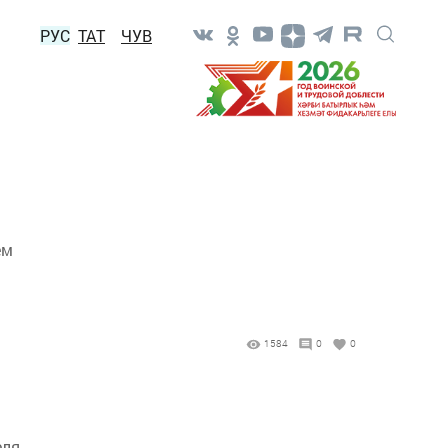
РУС
ТАТ
ЧУВ
ем
1584
0
0
ля,