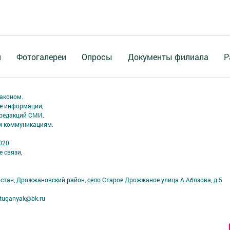
я
Фотогалереи
Опросы
Документы филиала
Р
аконом.
ме информации,
 редакций СМИ.
ым коммуникациям.
020
 связи,
рстан, Дрожжановский район, село Старое Дрожжаное улица А.Абязова, д.5
tuganyak@bk.ru