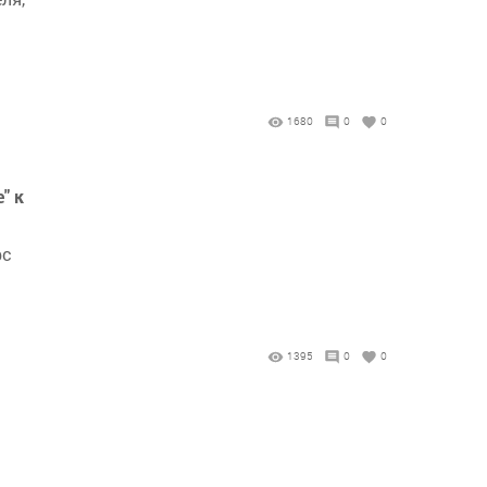
1680
0
0
" к
рс
1395
0
0