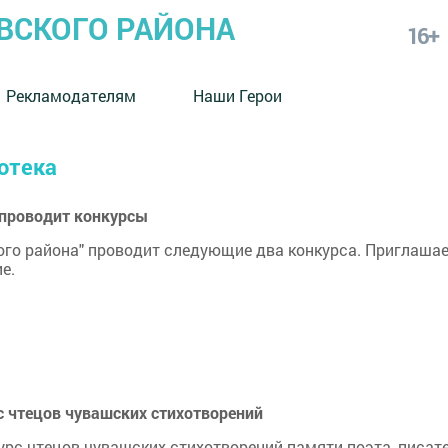
СКОГО РАЙОНА
16+
Рекламодателям
Наши Герои
иотека
проводит конкурсы
го района" проводит следующие два конкурса. Приглаша
е.
с чтецов чувашских стихотворений
рс чтецов чувашских стихотворений памяти поэта, писате