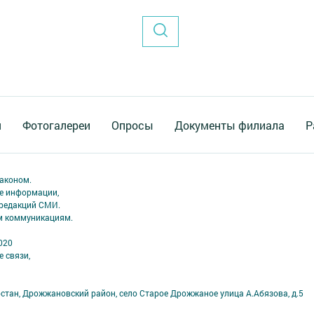
я
Фотогалереи
Опросы
Документы филиала
Р
аконом.
ме информации,
 редакций СМИ.
ым коммуникациям.
020
 связи,
рстан, Дрожжановский район, село Старое Дрожжаное улица А.Абязова, д.5