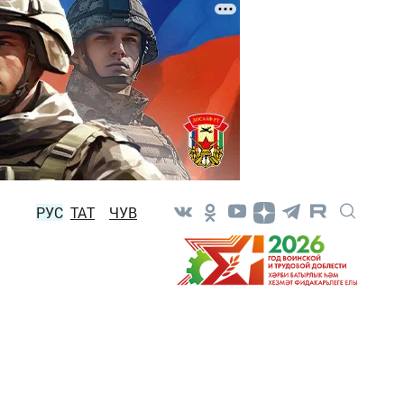
РУС
ТАТ
ЧУВ