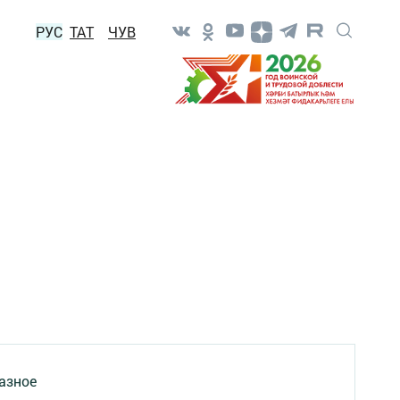
РУС
ТАТ
ЧУВ
азное