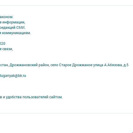
аконом.
ме информации,
 редакций СМИ.
ым коммуникациям.
020
 связи,
рстан, Дрожжановский район, село Старое Дрожжаное улица А.Абязова, д.5
tuganyak@bk.ru
в и удобства пользователей сайтом.