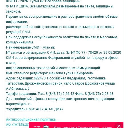
© 2011 - 2026. Туган як. Все права защищены.
© ТАТМЕДИА. Все материалы, размещенные на сайте, защищены
законом.
Перепечатка, воспроизведение и распространение в любом объеме
информации,
размещенной на сайте, возможна только с письменного согласия
редакций СМИ.
При поддержке Республиканского агентства по печати и массовым
коммуникациям.
Наименование СМИ: Туган як
№ записи о регистрации СМИ, дата: Эл № ФС 77 - 78420 от 29.05.2020
СМИ зарегистрированно Федеральной службой по надзору в сфере
связи,
информационных технологий и массовых коммуникаций
ФИО главного редактора: Фаизова Гулия Вакифовна
Адрес редакции: 422470, Российская Федерация, Республика
Татарстан, Дрожжановский район, село Старое Дрожжаное улица
А.Абязова, д.5
Телефон редакции: Тел.: 8 (843-75) 2-26-42 Факс: 8 (843-75) 2-23-43
Для сообщений о фактах коррупции электронная почта редакции:
tuganyak@bk.ru
Учредитель СМИ: АО «ТАТМЕДИА»
Антикоррупционная политика
АО «ТАТМЕДИА» использует «cookie»
для персонализации сервисов и
Все новости Татарстана - здесь