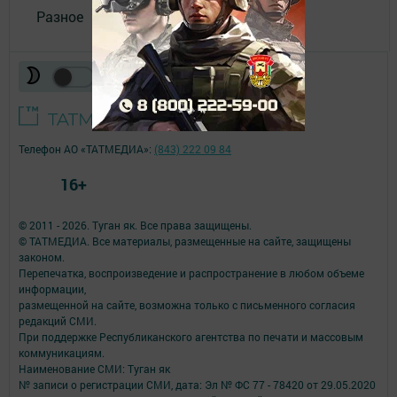
Разное
Телефон АО «ТАТМЕДИА»:
(843) 222 09 84
16+
© 2011 - 2026. Туган як. Все права защищены.
© ТАТМЕДИА. Все материалы, размещенные на сайте, защищены
законом.
Перепечатка, воспроизведение и распространение в любом объеме
информации,
размещенной на сайте, возможна только с письменного согласия
редакций СМИ.
При поддержке Республиканского агентства по печати и массовым
коммуникациям.
Наименование СМИ: Туган як
№ записи о регистрации СМИ, дата: Эл № ФС 77 - 78420 от 29.05.2020