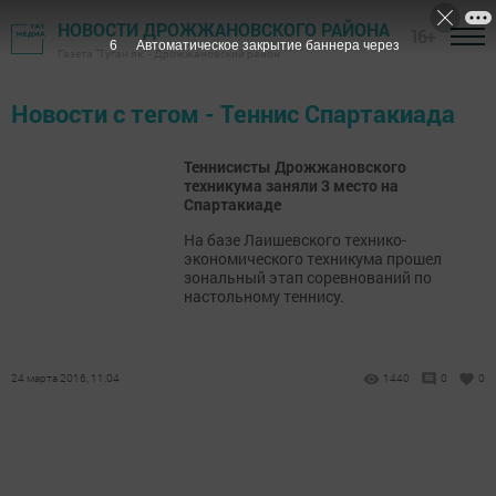
НОВОСТИ ДРОЖЖАНОВСКОГО РАЙОНА
16+
6
Автоматическое закрытие баннера через
Газета "Туган як" - Дрожжановский район
Новости с тегом - Теннис Спартакиада
Теннисисты Дрожжановского
техникума заняли 3 место на
Спартакиаде
На базе Лаишевского технико-
экономического техникума прошел
зональный этап соревнований по
настольному теннису.
24 марта 2016, 11:04
1440
0
0