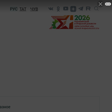
РУС
ТАТ
ЧУВ
азное