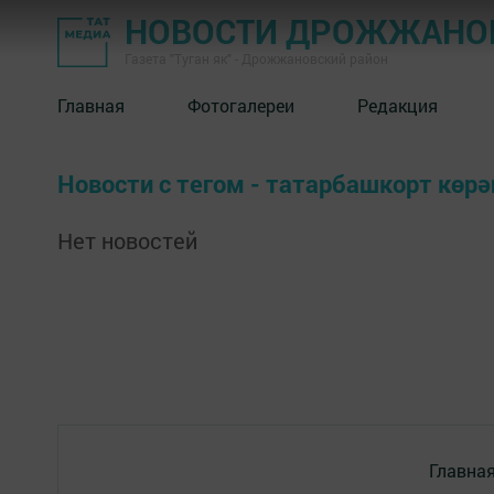
НОВОСТИ ДРОЖЖАНОВ
Газета "Туган як" - Дрожжановский район
Главная
Фотогалереи
Редакция
Новости с тегом - татарбашкорт көр
Нет новостей
Главна