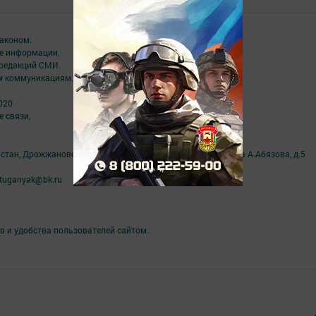
аконом.
ме информации,
 редакций СМИ.
ым коммуникациям.
020
 связи,
рстан, Дрожжановский район, село Старое Дрожжаное улица А.Абязова, д.5
tuganyak@bk.ru
в и удобства пользователей сайтом.