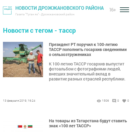
НОВОСТИ ДРОЖЖАНОВСКОГО РАЙОНА
16+
Газета "Туган як" - Дрожжановский район
Новости с тегом - тасср
Президент РТ поручил к 100-летию
ТАССР пополнить госархив сведениями
о сельхозтружениках
К 100-летию ТАССР госархив выпустит
фотоальбом с фотографиями людей,
внесших значительный вклад в
развитие разных отраслей республики.
13 февраля 2019, 16:24
1506
0
0
На товары из Татарстана будут ставить
знак «100 лет ТАССР»