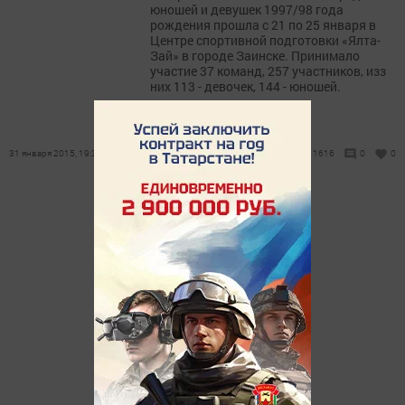
юношей и девушек 1997/98 года
рождения прошла с 21 по 25 января в
Центре спортивной подготовки «Ялта-
Зай» в городе Заинске. Принимало
участие 37 команд, 257 участников, изз
них 113 - девочек, 144 - юношей.
31 января 2015, 19:39
1616
0
0