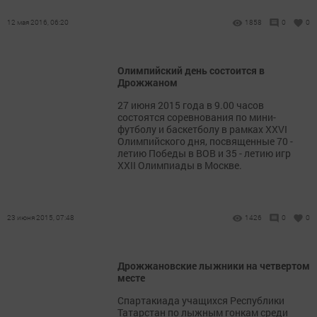
12 мая 2016, 06:20
1858
0
0
Олимпийский день состоится в
Дрожжаном
27 июня 2015 года в 9.00 часов
состоятся соревнования по мини-
футболу и баскетболу в рамках XXVI
Олимпийского дня, посвященные 70 -
летию Победы в ВОВ и 35 - летию игр
XXII Олимпиады в Москве.
23 июня 2015, 07:48
1426
0
0
Дрожжановские лыжники на четвертом
месте
Спартакиада учащихся Республики
Татарстан по лыжным гонкам среди