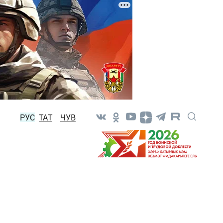
РУС
ТАТ
ЧУВ