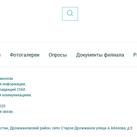
я
Фотогалереи
Опросы
Документы филиала
Р
аконом.
ме информации,
 редакций СМИ.
ым коммуникациям.
020
 связи,
рстан, Дрожжановский район, село Старое Дрожжаное улица А.Абязова, д.5