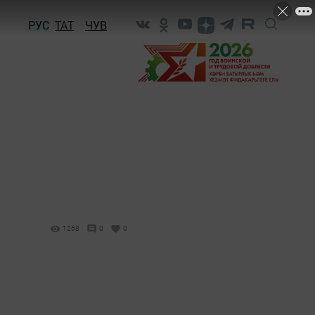
РУС
ТАТ
ЧУВ
1268
0
0