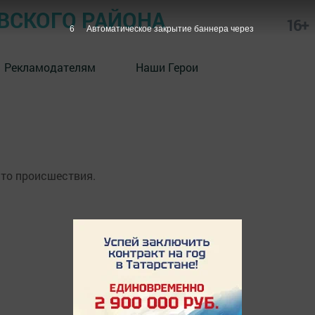
СКОГО РАЙОНА
16+
6
Автоматическое закрытие баннера через
Рекламодателям
Наши Герои
то происшествия.