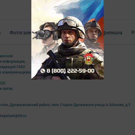
я
Фотогалереи
Опросы
Документы филиала
Р
аконом.
ме информации,
 редакций СМИ.
ым коммуникациям.
020
 связи,
рстан, Дрожжановский район, село Старое Дрожжаное улица А.Абязова, д.5
tuganyak@bk.ru