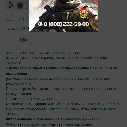
Телефон АО «ТАТМЕДИА»:
(843) 222 09 84
16+
© 2011 - 2026. Туган як. Все права защищены.
© ТАТМЕДИА. Все материалы, размещенные на сайте, защищены
законом.
Перепечатка, воспроизведение и распространение в любом объеме
информации,
размещенной на сайте, возможна только с письменного согласия
редакций СМИ.
При поддержке Республиканского агентства по печати и массовым
коммуникациям.
Наименование СМИ: Туган як
№ записи о регистрации СМИ, дата: Эл № ФС 77 - 78420 от 29.05.2020
СМИ зарегистрированно Федеральной службой по надзору в сфере
связи,
информационных технологий и массовых коммуникаций
ФИО главного редактора: Фаизова Гулия Вакифовна