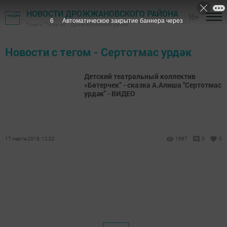
НОВОСТИ ДРОЖЖАНОВСКОГО РАЙОНА
16+
6
Автоматическое закрытие баннера через
Газета "Туган як" - Дрожжановский район
Новости с тегом - Сертотмас урдәк
Детский театральный коллектив
«Бөтерчек” - сказка А.Алиша "Сертотмас
урдәк" - ВИДЕО
17 марта 2016, 12:22
1667
0
0