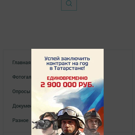
Главная
Фотогалереи
Опросы
Документы филиала
Разное