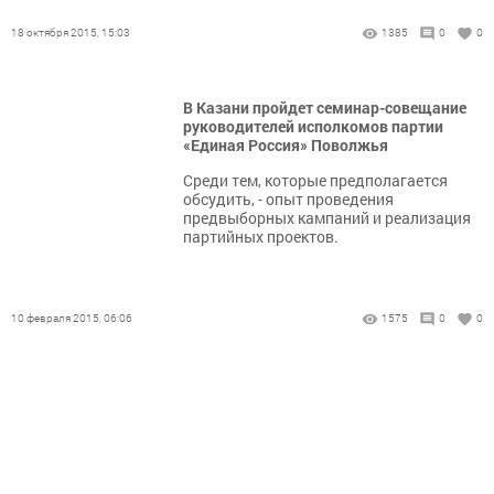
18 октября 2015, 15:03
1385
0
0
В Казани пройдет семинар-совещание
руководителей исполкомов партии
«Единая Россия» Поволжья
Среди тем, которые предполагается
обсудить, - опыт проведения
предвыборных кампаний и реализация
партийных проектов.
10 февраля 2015, 06:06
1575
0
0