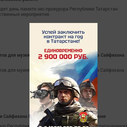
дет день памяти экс-прокурора Республики Татарстан
ственные мероприятия.
атов для музея бывшего прокурора Татарстана Сайфихана
тов для музея бывшего прокурора Татарстана Сайфихана
ти Сайфихана Нафиева в Дрожжановском районе
 Республики Татарстан, председатель Конституционного с