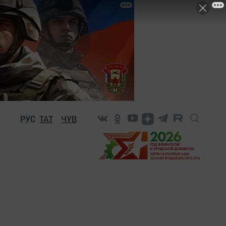
РУС
ТАТ
ЧУВ