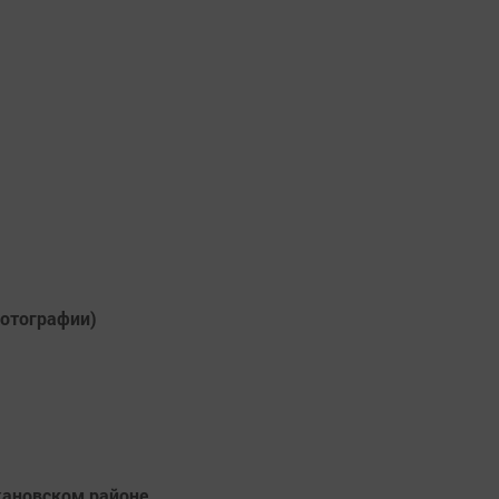
отографии)
жановском районе