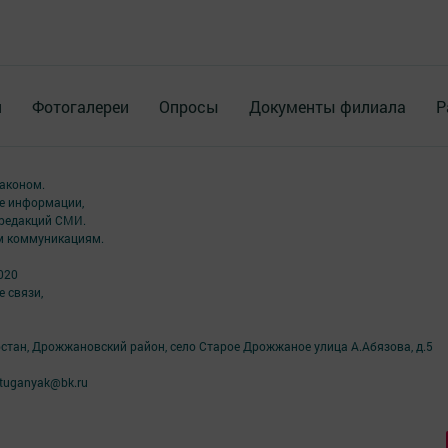
я
Фотогалереи
Опросы
Документы филиала
Р
аконом.
ме информации,
 редакций СМИ.
ым коммуникациям.
020
 связи,
рстан, Дрожжановский район, село Старое Дрожжаное улица А.Абязова, д.5
tuganyak@bk.ru