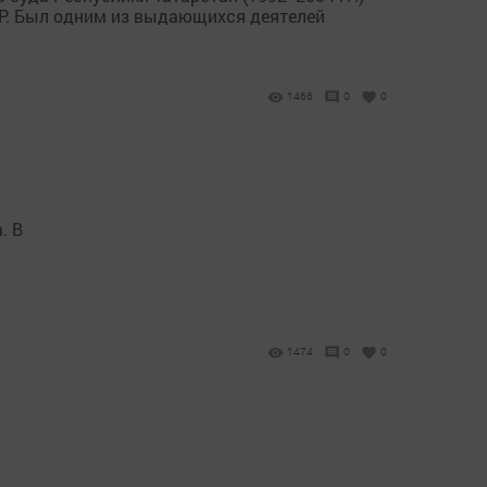
Р. Был одним из выдающихся деятелей
1466
0
0
. В
1474
0
0