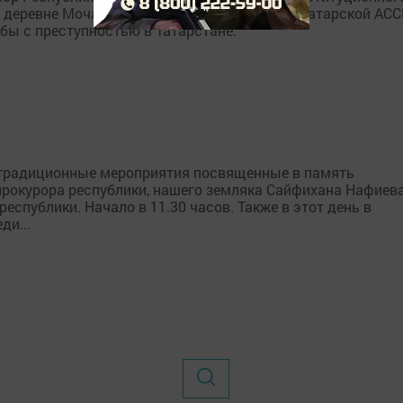
 деревне Мочалей Дрожжановского района Татарской АСС
бы с преступностью в Татарстане.
 традиционные мероприятия посвященные в память
прокурора республики, нашего земляка Сайфихана Нафиева
еспублики. Начало в 11.30 часов. Также в этот день в
ди...