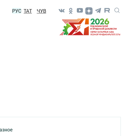
РУС
ТАТ
ЧУВ
азное