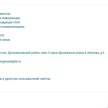
аконом.
ме информации,
 редакций СМИ.
ым коммуникациям.
020
 связи,
рстан, Дрожжановский район, село Старое Дрожжаное улица А.Абязова, д.5
tuganyak@bk.ru
в и удобства пользователей сайтом.