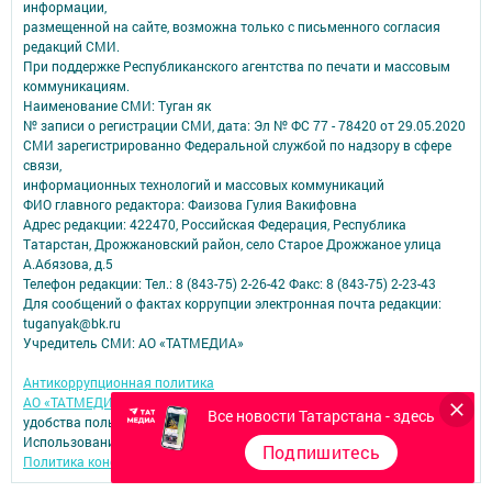
информации,
размещенной на сайте, возможна только с письменного согласия
редакций СМИ.
При поддержке Республиканского агентства по печати и массовым
коммуникациям.
Наименование СМИ: Туган як
№ записи о регистрации СМИ, дата: Эл № ФС 77 - 78420 от 29.05.2020
СМИ зарегистрированно Федеральной службой по надзору в сфере
связи,
информационных технологий и массовых коммуникаций
ФИО главного редактора: Фаизова Гулия Вакифовна
Адрес редакции: 422470, Российская Федерация, Республика
Татарстан, Дрожжановский район, село Старое Дрожжаное улица
А.Абязова, д.5
Телефон редакции: Тел.: 8 (843-75) 2-26-42 Факс: 8 (843-75) 2-23-43
Для сообщений о фактах коррупции электронная почта редакции:
tuganyak@bk.ru
Учредитель СМИ: АО «ТАТМЕДИА»
Антикоррупционная политика
АО «ТАТМЕДИА» использует «cookie»
для персонализации сервисов и
Все новости Татарстана - здесь
удобства пользователей сайтом.
Использование «cookie» можно отменить в настройках браузера.
Подпишитесь
Политика конфиденциальности