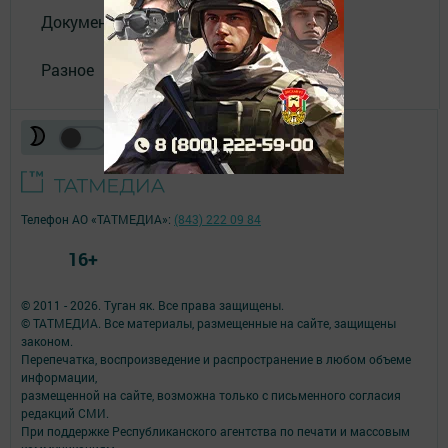
Документы филиала
Разное
Телефон АО «ТАТМЕДИА»:
(843) 222 09 84
16+
© 2011 - 2026. Туган як. Все права защищены.
© ТАТМЕДИА. Все материалы, размещенные на сайте, защищены
законом.
Перепечатка, воспроизведение и распространение в любом объеме
информации,
размещенной на сайте, возможна только с письменного согласия
редакций СМИ.
При поддержке Республиканского агентства по печати и массовым