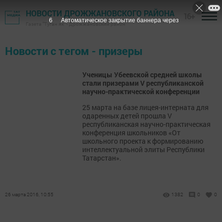
НОВОСТИ ДРОЖЖАНОВСКОГО РАЙОНА
16+
6
Автоматическое закрытие баннера через
Газета "Туган як" - Дрожжановский район
Новости с тегом - призеры
Ученицы Убеевской средней школы
стали призерами V республиканской
научно-практической конференции
25 марта на базе лицея-интерната для
одаренных детей прошла V
республиканская научно-практическая
конференция школьников «От
школьного проекта к формированию
интеллектуальной элиты Республики
Татарстан».
26 марта 2016, 10:55
1382
0
0