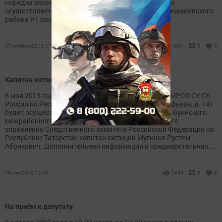
порядка рассмотрения обращений граждан. Прием
осуществляется в кабинете № 5 прокуратуры Дрожжановского
района РТ расположенном по адресу: РТ,...
07 октября 2013, 11:22
1631
0
0
Капитан юстиции проводит приём граждан
8 мая 2013 года с 10.00 часов в здании Буинского МРСО СУ СК
России по Республике Татарстан (г. Буинск, ул. Арефьева, д. 14)
будет осуществлять приём граждан руководитель Буинского
межрайонного следственного отдела следственного
управления Следственного комитета Российской Федерации по
Республике Татарстан капитан юстиции Мугинов Рустем
Абрикович. Дополнительная информация и предварительная...
06 мая 2013, 12:09
1693
0
0
На приём к депутату