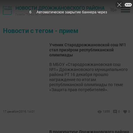
НОВОСТИ ДРОЖЖАНОВСКОГО РАЙОНА
16+
5
Автоматическое закрытие баннера через
Газета "Туган як" - Дрожжановский район
Новости с тегом - прием
Ученик Стародрожжановской сош №1
стал призёром республиканской
олимпиады
В МБОУ «Стародрожжановская сош
№1» Дрожжановского муниципального
района РТ 16 декабря прошло
награждение по итогам
республиканской олимпиады по теме
«Защита прав потребителей».
17 декабря 2016, 14:01
1355
0
0
В прокуратуре Дрожжановского района