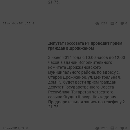
21-75.
29 октября 2014, 05:49
1261
0
0
Депутат Госсовета РТ проводит приём
граждан в Дрожжаном
3 июня 2014 года с 10.00 часов до 12.00
часов в здании Исполнительного
комитета Дрожжановского
муниципального района, по адресу с.
Старое Дрожжаное, ул. Центральная,
дом 13, будет вести прием граждан
депутат Государственного Совета
Республики Татарстан четвертого
созыва Ягудин Шакир Шахмедович.
Предварительная запись по телефону 2-
21-75.
28 мая 2014, 09:58
1283
0
0