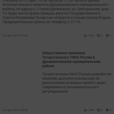
3 апреля 2013 года с 10.00 часов до 12.00 часов в здании
Исполнительного комитета Дрожжановского муниципального
района, по адресу с. Старое Дрожжаное, ул. Центральная, дом
13, будет вести прием граждан депутат Государственного
Совета Республики Татарстан четвертого созыва Шакир Ягудин.
Предварительная запись по телефону 2-21-75.
29 марта 2013, 10:53
1764
0
0
Общественная приемная
Татарстанского УФАС России в
Дрожжановском муниципальном
районе
Татарстанским УФАС России разработан
комплекс дополнительных мер по
разъяснению основных целей и задач
современного антимонопольного
регулирования.
18 марта 2013, 06:35
1499
0
0