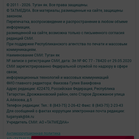
© 2011 - 2026. Туган як. Все права защищены.
© ТАТМЕДИА. Все материалы, размещенные на сайте, защищены
законом.
Перепечатка, воспроизведение и распространение в любом объеме
информации,
размещенной на сайте, возможна только с письменного согласия
редакций СМИ.
При поддержке Республиканского агентства по печати и массовым
коммуникациям.
Наименование СМИ: Туган як
№ записи о регистрации СМИ, дата: Эл № ФС 77 - 78420 от 29.05.2020
СМИ зарегистрированно Федеральной службой по надзору в сфере
связи,
информационных технологий и массовых коммуникаций
ФИО главного редактора: Фаизова Гулия Вакифовна
Адрес редакции: 422470, Российская Федерация, Республика
Татарстан, Дрожжановский район, село Старое Дрожжаное улица
А.Абязова, д.5
Телефон редакции: Тел.: 8 (843-75) 2-26-42 Факс: 8 (843-75) 2-23-43
Для сообщений о фактах коррупции электронная почта редакции:
tuganyak@bk.ru
Учредитель СМИ: АО «ТАТМЕДИА»
Антикоррупционная политика
АО «ТАТМЕДИА» использует «cookie»
для персонализации сервисов и