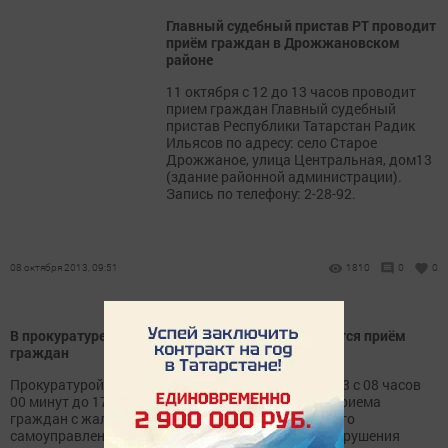
Главный судебный пристав РТ проводит
приём граждан в Дрожжановском
районе
11 октября с 12 до 13 часов проводит
прием граждан Главный судебный
пристав Республики Татарстан Радик
Ильясов по адресу: село Старое
Дрожжаное, улица Центральная, дом13
(здание районной администрации).
Запись по телефону: 2-28-92.
08 октября 2013, 09:51
1810
0
0
В прокуратуре Дрожжановского района проводится приём
граждан
Прокуратурой Дрожжановского района 08.10.2013 с 08 часов
00 минут до 17 часов 00 минут проводится день приема
граждан с жалобами на действия органов местного
самоуправления и их должностных лиц в части нарушения