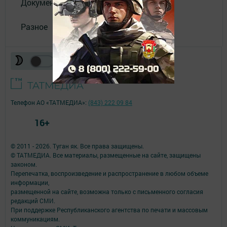
Документы филиала
Разное
Телефон АО «ТАТМЕДИА»:
(843) 222 09 84
16+
© 2011 - 2026. Туган як. Все права защищены.
© ТАТМЕДИА. Все материалы, размещенные на сайте, защищены
законом.
Перепечатка, воспроизведение и распространение в любом объеме
информации,
размещенной на сайте, возможна только с письменного согласия
редакций СМИ.
При поддержке Республиканского агентства по печати и массовым
коммуникациям.