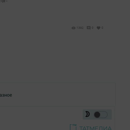
ог-
1392
0
0
азное