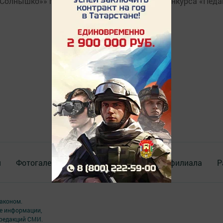
Солнышко»» прошел муниципальный этап конкурса «Педаг
я
Фотогалереи
Опросы
Документы филиала
Р
аконом.
ме информации,
 редакций СМИ.