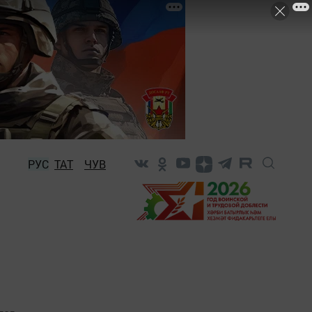
РУС
ТАТ
ЧУВ