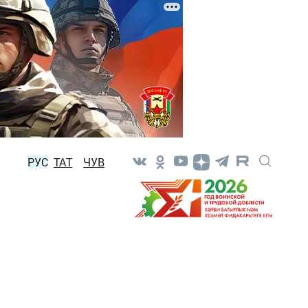
РУС
ТАТ
ЧУВ