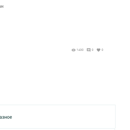
ан
1430
0
0
азное