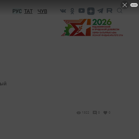
РУС
ТАТ
ЧУВ
вый
1322
0
0