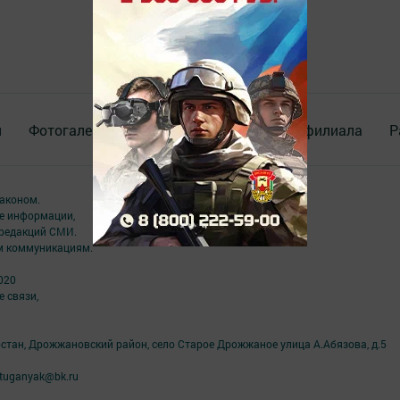
я
Фотогалереи
Опросы
Документы филиала
Р
аконом.
ме информации,
 редакций СМИ.
ым коммуникациям.
020
 связи,
рстан, Дрожжановский район, село Старое Дрожжаное улица А.Абязова, д.5
tuganyak@bk.ru