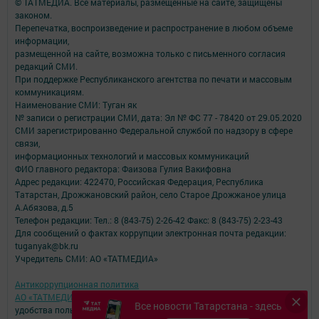
© ТАТМЕДИА. Все материалы, размещенные на сайте, защищены
законом.
Перепечатка, воспроизведение и распространение в любом объеме
информации,
размещенной на сайте, возможна только с письменного согласия
редакций СМИ.
При поддержке Республиканского агентства по печати и массовым
коммуникациям.
Наименование СМИ: Туган як
№ записи о регистрации СМИ, дата: Эл № ФС 77 - 78420 от 29.05.2020
СМИ зарегистрированно Федеральной службой по надзору в сфере
связи,
информационных технологий и массовых коммуникаций
ФИО главного редактора: Фаизова Гулия Вакифовна
Адрес редакции: 422470, Российская Федерация, Республика
Татарстан, Дрожжановский район, село Старое Дрожжаное улица
А.Абязова, д.5
Телефон редакции: Тел.: 8 (843-75) 2-26-42 Факс: 8 (843-75) 2-23-43
Для сообщений о фактах коррупции электронная почта редакции:
tuganyak@bk.ru
Учредитель СМИ: АО «ТАТМЕДИА»
Антикоррупционная политика
АО «ТАТМЕДИА» использует «cookie»
для персонализации сервисов и
Все новости Татарстана - здесь
удобства пользователей сайтом.