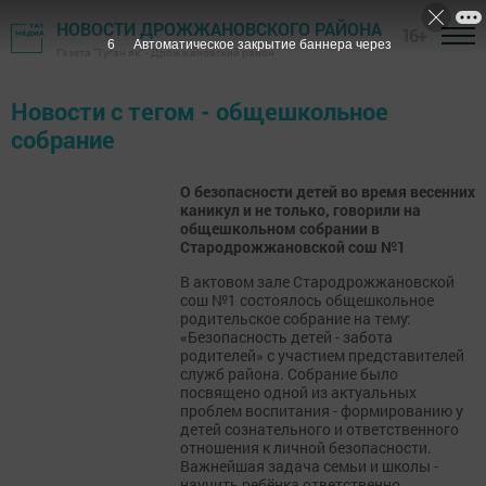
НОВОСТИ ДРОЖЖАНОВСКОГО РАЙОНА
16+
6
Автоматическое закрытие баннера через
Газета "Туган як" - Дрожжановский район
Новости с тегом - общешкольное
собрание
О безопасности детей во время весенних
каникул и не только, говорили на
общешкольном собрании в
Стародрожжановской сош №1
В актовом зале Стародрожжановской
сош №1 состоялось общешкольное
родительское собрание на тему:
«Безопасность детей - забота
родителей» с участием представителей
служб района. Собрание было
посвящено одной из актуальных
проблем воспитания - формированию у
детей сознательного и ответственного
отношения к личной безопасности.
Важнейшая задача семьи и школы -
научить ребёнка ответственно...