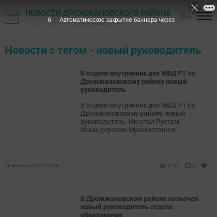
НОВОСТИ ДРОЖЖАНОВСКОГО РАЙОНА
16+
6
Автоматическое закрытие баннера через
Газета "Туган як" - Дрожжановский район
Новости с тегом - новый руководитель
В отделе внутренних дел МВД РТ по
Дрожжановскому району новый
руководитель
В отделе внутренних дел МВД РТ по
Дрожжановскому району новый
руководитель. Им стал Рустам
Искандерович Мухаметзянов.
16 февраля 2016, 13:23
2702
0
1
В Дрожжановском районе назначен
новый руководитель отдела
образования