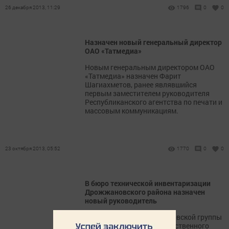
26 декабря 2013, 11:29
1796
0
0
Назначен новый генеральный директор
ОАО «Татмедиа»
Новым генеральным директором ОАО
«Татмедиа» назначен Фарит
Шагиахметов, ранее являвшийся
первым заместителем руководителя
Республиканского агентства по печати и
массовым коммуникациям.
23 октября 2013, 05:52
1770
0
0
В бюро технической инвентаризации
Дрожжановского района назначен
новый руководитель
Руководителем Дрожжановской группы
республиканского государственного