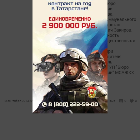
унитарного предприятия бюро
технической инвентаризации
министерства строительства,
архитектуры и жилищно-коммунального
хозяйства Республики Татарстан
назначен Альфир Иршатович Закиров.
До этого он занимал должность
председателя палаты имущественных и
земельных отношений в
Дрожжановском районе. При
назначении нового руководителя
присутствовали заместитель
генерального директора РГУП "Бюро
технической инвентаризации" МСАЖКХ
РТ...
19 сентября 2013, 09:12
1525
0
0