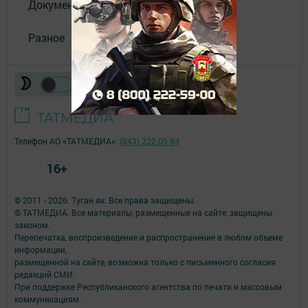
Документы филиала
Разное
Телефон АО «ТАТМЕДИА»:
(843) 222 09 84
16+
© 2011 - 2026. Туган як. Все права защищены.
© ТАТМЕДИА. Все материалы, размещенные на сайте, защищены
законом.
Перепечатка, воспроизведение и распространение в любом объеме
информации,
размещенной на сайте, возможна только с письменного согласия
редакций СМИ.
При поддержке Республиканского агентства по печати и массовым
коммуникациям.