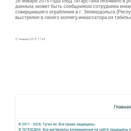
26 января 2015 года МВД Татарстана объявило в р
данным, может быть сообщником сотрудника инкас
совершившего ограбление в г. Зеленодольск (Респу
выстрелил в своего коллегу-инкассатора из табельн
27 января 2015, 17:45
Главна
© 2011 - 2026. Туган як. Все права защищены.
© ТАТМЕДИА. Все материалы, размещенные на сайте, защищены з