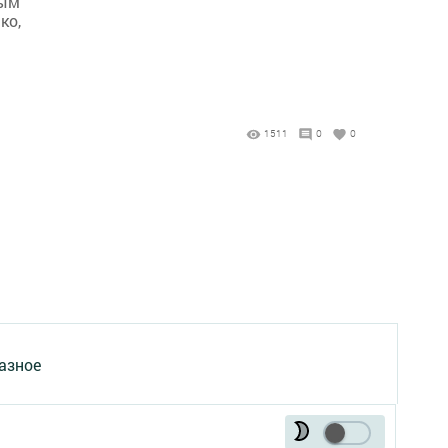
ным
ко,
1511
0
0
азное