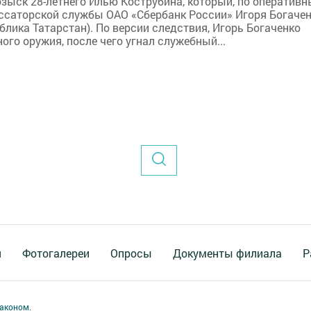
озыск 28-летнего Илью Кострубина, который, по оператив
саторской службы ОАО «Сбербанк России» Игоря Богачен
блика Татарстан). По версии следствия, Игорь Богаченко
ого оружия, после чего угнал служебный...
я
Фотогалереи
Опросы
Документы филиала
Р
аконом.