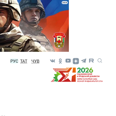
РУС
ТАТ
ЧУВ