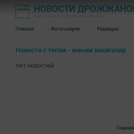
НОВОСТИ ДРОЖЖАНОВ
Газета "Туган як" - Дрожжановский район
Главная
Фотогалереи
Редакция
Новости с тегом - мөһим вакйгалар
Нет новостей
Главна