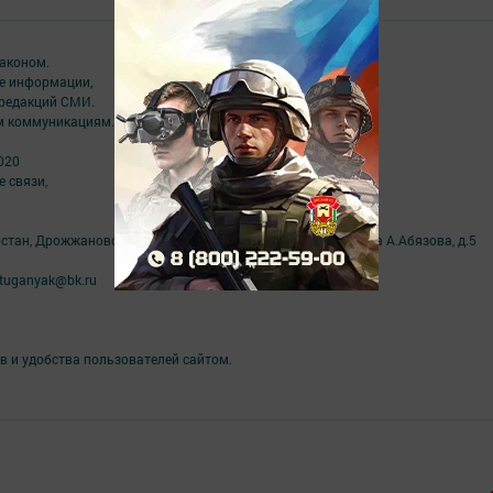
аконом.
ме информации,
 редакций СМИ.
ым коммуникациям.
020
 связи,
рстан, Дрожжановский район, село Старое Дрожжаное улица А.Абязова, д.5
tuganyak@bk.ru
в и удобства пользователей сайтом.