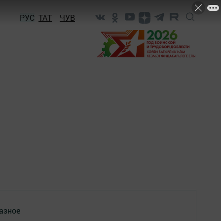
РУС
ТАТ
ЧУВ
азное