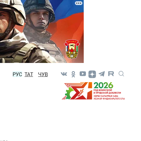
РУС
ТАТ
ЧУВ