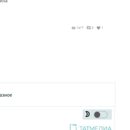
чила
1417
0
1
азное