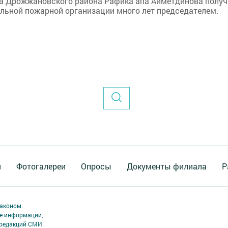
ца Дрожжановского района Рафика апа Айметдинова полу
льной пожарной организации много лет председателем.
я
Фотогалереи
Опросы
Документы филиала
Р
аконом.
ме информации,
 редакций СМИ.