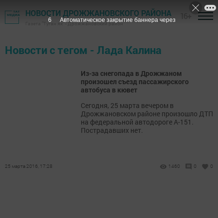
НОВОСТИ ДРОЖЖАНОВСКОГО РАЙОНА
16+
6
Автоматическое закрытие баннера через
Газета "Туган як" - Дрожжановский район
Новости с тегом - Лада Калина
Из-за снегопада в Дрожжаном
произошел съезд пассажирского
автобуса в кювет
Сегодня, 25 марта вечером в
Дрожжановском районе произошло ДТП
на федеральной автодороге А-151.
Пострадавших нет.
25 марта 2016, 17:28
1460
0
0