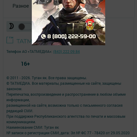
Разное
Телефон АО «ТАТМЕДИА»:
(843) 222 09 84
16+
© 2011 - 2026. Туган як. Все права защищены.
© ТАТМЕДИА. Все материалы, размещенные на сайте, защищены
законом.
Перепечатка, воспроизведение и распространение в любом объеме
информации,
размещенной на сайте, возможна только с письменного согласия
редакций СМИ.
При поддержке Республиканского агентства по печати и массовым
коммуникациям.
Наименование СМИ: Туган як
№ записи о регистрации СМИ, дата: Эл № ФС 77 - 78420 от 29.05.2020