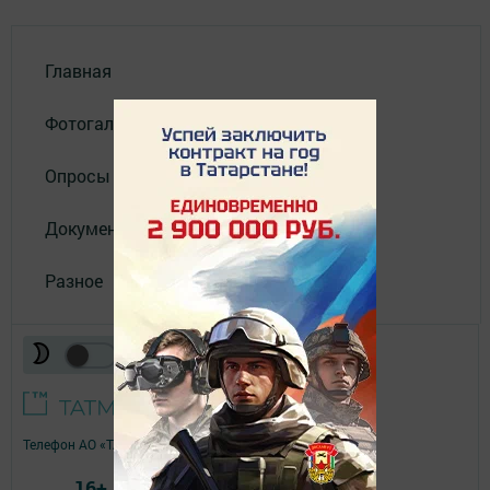
Главная
Фотогалереи
Опросы
Документы филиала
Разное
Телефон АО «ТАТМЕДИА»:
(843) 222 09 84
16+