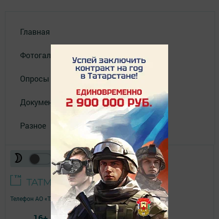
Главная
Фотогалереи
Опросы
Документы филиала
Разное
Телефон АО «ТАТМЕДИА»:
(843) 222 09 84
16+