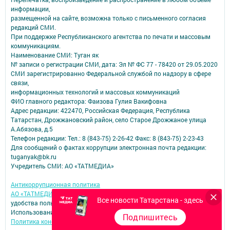
информации,
размещенной на сайте, возможна только с письменного согласия
редакций СМИ.
При поддержке Республиканского агентства по печати и массовым
коммуникациям.
Наименование СМИ: Туган як
№ записи о регистрации СМИ, дата: Эл № ФС 77 - 78420 от 29.05.2020
СМИ зарегистрированно Федеральной службой по надзору в сфере
связи,
информационных технологий и массовых коммуникаций
ФИО главного редактора: Фаизова Гулия Вакифовна
Адрес редакции: 422470, Российская Федерация, Республика
Татарстан, Дрожжановский район, село Старое Дрожжаное улица
А.Абязова, д.5
Телефон редакции: Тел.: 8 (843-75) 2-26-42 Факс: 8 (843-75) 2-23-43
Для сообщений о фактах коррупции электронная почта редакции:
tuganyak@bk.ru
Учредитель СМИ: АО «ТАТМЕДИА»
Антикоррупционная политика
АО «ТАТМЕДИА» использует «cookie»
для персонализации сервисов и
Все новости Татарстана - здесь
удобства пользователей сайтом.
Использование «cookie» можно отменить в настройках браузера.
Подпишитесь
Политика конфиденциальности