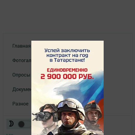
Главная
Фотогалереи
Опросы
Документы филиала
Разное