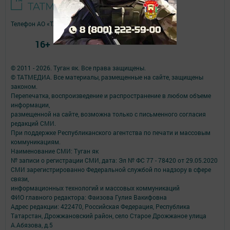
Телефон АО «ТАТМЕДИА»:
(843) 222 09 84
16+
© 2011 - 2026. Туган як. Все права защищены.
© ТАТМЕДИА. Все материалы, размещенные на сайте, защищены
законом.
Перепечатка, воспроизведение и распространение в любом объеме
информации,
размещенной на сайте, возможна только с письменного согласия
редакций СМИ.
При поддержке Республиканского агентства по печати и массовым
коммуникациям.
Наименование СМИ: Туган як
№ записи о регистрации СМИ, дата: Эл № ФС 77 - 78420 от 29.05.2020
СМИ зарегистрированно Федеральной службой по надзору в сфере
связи,
информационных технологий и массовых коммуникаций
ФИО главного редактора: Фаизова Гулия Вакифовна
Адрес редакции: 422470, Российская Федерация, Республика
Татарстан, Дрожжановский район, село Старое Дрожжаное улица
А.Абязова, д.5