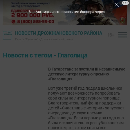
6
Автоматическое закрытие баннера через
НОВОСТИ ДРОЖЖАНОВСКОГО РАЙОНА
16+
Газета "Туган як" - Дрожжановский район
Новости с тегом - Глаголица
В Татарстане запустили III независимую
детскую литературную премию
«Глаголица»
Вот уже третий год подряд школьники
получают возможность попробовать
свои силы на литературном поприще.
Благотворительный фонд поддержки
детей «Счастливые истории» запускает
очередную детскую премию
«Глаголица». Если первые два года она
была исключительно республиканским
проектом, то в этом сняты все