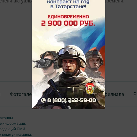
степени актуальных для нас в данный момент времени.
я
Фотогалереи
Опросы
Документы филиала
Р
аконом.
ме информации,
 редакций СМИ.
ым коммуникациям.