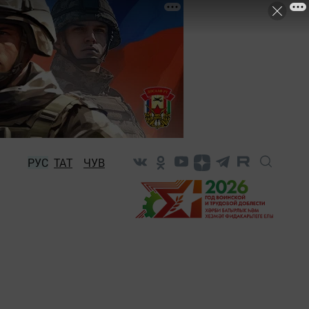
РУС
ТАТ
ЧУВ