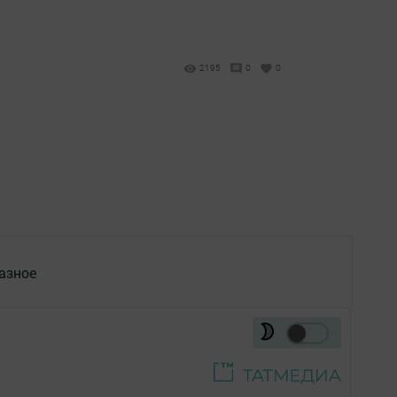
2195
0
0
азное