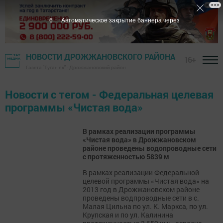
6
Автоматическое закрытие баннера через
НОВОСТИ ДРОЖЖАНОВСКОГО РАЙОНА
16+
Газета "Туган як" - Дрожжановский район
Новости с тегом - Федеральная целевая
программы «Чистая вода»
В рамках реализации программы
«Чистая вода» в Дрожжановском
районе проведены водoпроводные сети
с протяженностью 5839 м
В рамках реализации Федеральной
целевой программы «Чистая вода» на
2013 год в Дрожжановском районе
проведены водпроводные сети в с.
Малая Цильна по ул. К. Маркса, по ул.
Крупская и по ул. Калинина