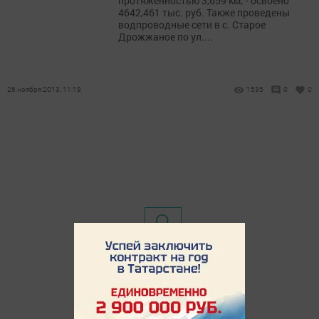
протяженностью 3,659 км; - освоено
4642,461 тыс. руб. Также проведены
водпроводные сети в с. Старое
Дрожжаное по ул....
26 ноября 2013, 11:19
1535
0
0